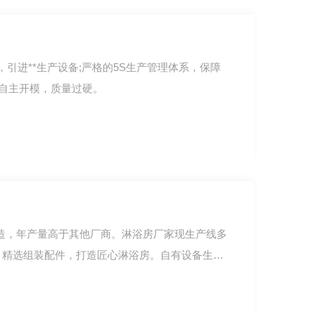
，引进**生产设备;严格的5S生产管理体系，保障
;自主开模，质量过硬。
西安淋浴房
造，年产量高于其他厂商。淋浴房厂家现生产线多
，精选组装配件，打造匠心淋浴房。自有设备生产